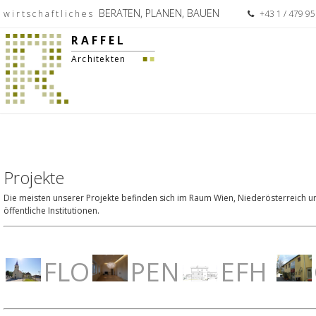
BERATEN, PLANEN, BAUEN
w i r t s c h a f t l i c h e s
+43 1 / 479 
R A F F E L
Architekten
■
■
Projekte
Die meisten unserer Projekte befinden sich im Raum Wien, Niederösterreich 
öffentliche Institutionen.
PEN
EFH
FLO