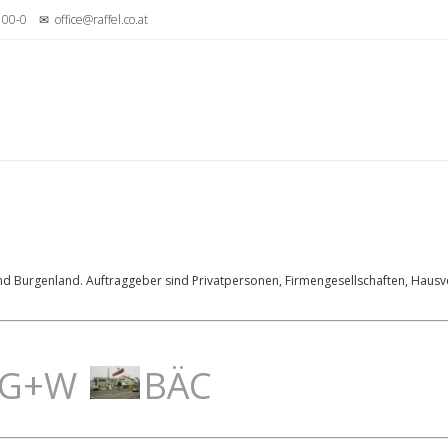
95 00-0
✉ office@raffel.co.at
und Burgenland. Auftraggeber sind Privatpersonen, Firmengesellschaften, Haus
G+W
BÄC